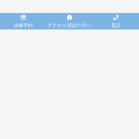
診療予約
アクセス/初診の方へ
電話
お気軽にお電話ください。
06-6426-5370
駐車場あり・JR立花駅より徒歩５分